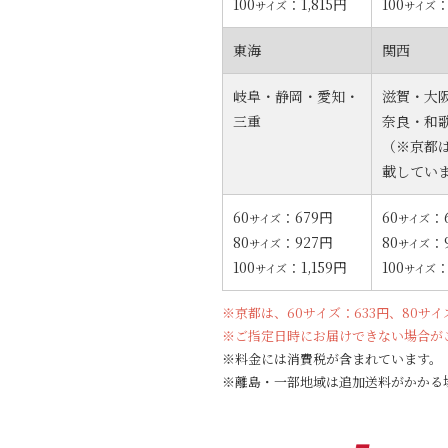
100
：1,815円
100
：
サイズ
サイズ
東海
関西
岐阜・静岡・愛知・
滋賀・大
三重
奈良・和
（※京都
載してい
60
：679円
60
：
サイズ
サイズ
80
：927円
80
：
サイズ
サイズ
100
：1,159円
100
：
サイズ
サイズ
※京都は、60サイズ：633円、80サイ
※ご指定日時にお届けできない場合が
※料金には消費税が含まれています。
※離島・一部地域は追加送料がかかる