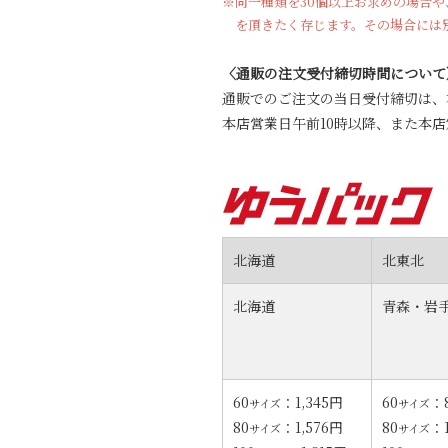
※同一種類を30個以上お求めの場合
を頂きたく存じます。その場合には
〈通販の注文受付締切時間について
通販でのご注文の当日受付締切は、
本店営業日午前10時以降、また本
北海道
北東北
北海道
青森・岩
60
：1,345円
60
：
サイズ
サイズ
80
：1,576円
80
：1
サイズ
サイズ