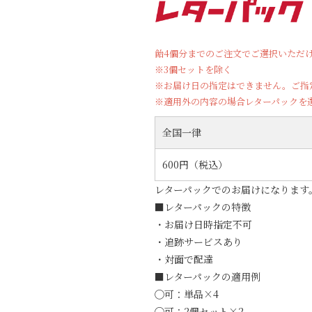
飴4個分までのご注文でご選択いただ
※3個セットを除く
※お届け日の指定はできません。ご指
※適用外の内容の場合レターパックを
全国一律
600円（税込）
レターパックでのお届けになります
■レターパックの特徴
・お届け日時指定不可
・追跡サービスあり
・対面で配達
■レターパックの適用例
◯可：単品×4
◯可：2個セット×2