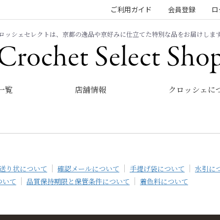
ご利用ガイド
会員登録
ロ
ロッシェセレクトは、京都の逸品や京好みに仕立てた特別な品をお届けしま
一覧
店舗情報
クロッシェに
京あ
め セ
ット
京あ
送り状について
確認メールについて
手提げ袋について
水引に
め フ
ルー
ついて
品質保持期限と保管条件について
着色料について
ツピ
ュー
レ飴