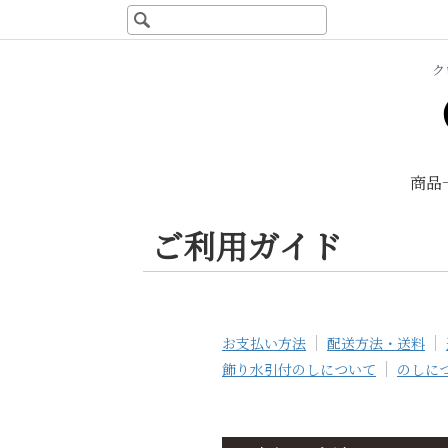
ク
商品
ご利用ガイド
京あ
め
京あ
お支払い方法
配送方法・送料
め 季
節限
飾り水引付のしについて
のしに
定