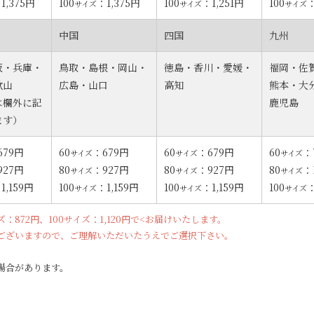
1,375円
100
：1,375円
100
：1,251円
100
：
サイズ
サイズ
サイズ
中国
四国
九州
阪・兵庫・
鳥取・島根・岡山・
徳島・香川・愛媛・
福岡・佐
歌山
広島・山口
高知
熊本・大
は欄外に記
鹿児島
ます）
679円
60
：679円
60
：679円
60
：
サイズ
サイズ
サイズ
927円
80
：927円
80
：927円
80
：
サイズ
サイズ
サイズ
1,159円
100
：1,159円
100
：1,159円
100
：
サイズ
サイズ
サイズ
ズ：872円、100サイズ：1,120円で<お届けいたします。
ございますので、ご理解いただいたうえでご選択下さい。
場合があります。