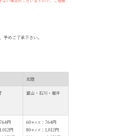
きない場合がございますので、ご理解
で、予めご了承下さい。
北陸
野
富山・石川・福井
764円
60
：764円
サイズ
1,012円
80
：1,012円
サイズ