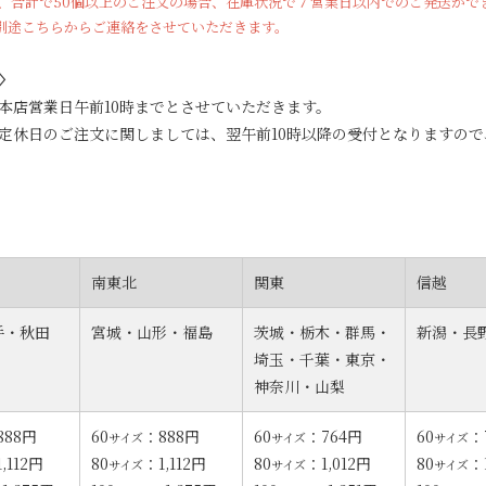
や、合計で50個以上のご注文の場合、在庫状況で７営業日以内でのご発送がで
別途こちらからご連絡をさせていただきます。
〉
本店営業日午前10時までとさせていただきます。
店定休日のご注文に関しましては、翌午前10時以降の受付となりますの
南東北
関東
信越
手・秋田
宮城・山形・福島
茨城・栃木・群馬・
新潟・長
埼玉・千葉・東京・
神奈川・山梨
888円
60
：888円
60
：764円
60
：
サイズ
サイズ
サイズ
,112円
80
：1,112円
80
：1,012円
80
：
サイズ
サイズ
サイズ